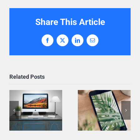
Share This Article
Facebook
X
LinkedIn
Email
Related Posts
User
Never
Interface
Settle
Counts